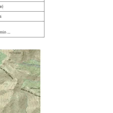
e)
s
rmin …