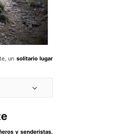
ete, un
solitario lugar
te
ñeros y senderistas,