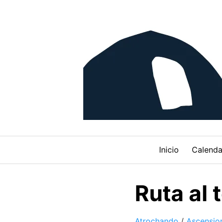
Skip
to
content
Inicio
Calenda
Ruta al
Atrochando
/
Ascensio