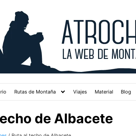
rio
Rutas de Montaña
Viajes
Material
Blog
 techo de Albacete
nes
/
Ruta al techo de Albacete