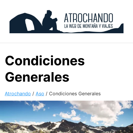
Skip
to
content
Condiciones
Generales
Atrochando
/
Aso
/
Condiciones Generales