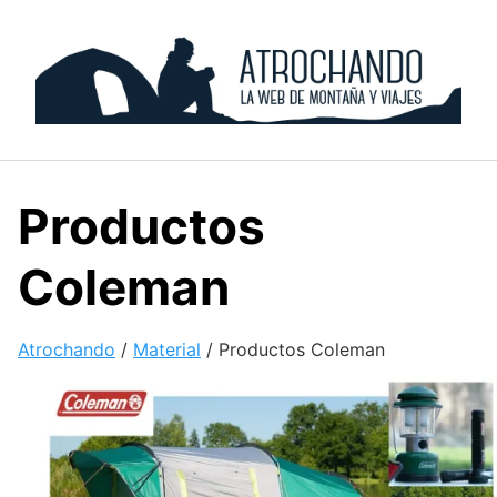
Skip
to
content
Productos
Coleman
Atrochando
/
Material
/
Productos Coleman