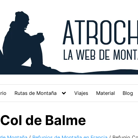
rio
Rutas de Montaña
Viajes
Material
Blog
 Col de Balme
 de Montaña
/
Refugios de Montaña en Francia
/
Refugio Co