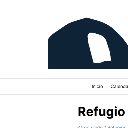
Skip
to
content
Inicio
Calenda
Refugio
Atrochando
/
Refugios