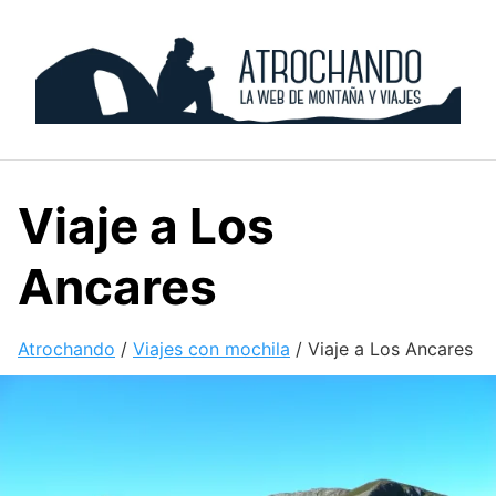
Skip
to
content
Viaje a Los
Ancares
Atrochando
/
Viajes con mochila
/
Viaje a Los Ancares