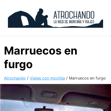
Skip
to
content
Marruecos en
furgo
Atrochando
/
Viajes con mochila
/
Marruecos en furgo