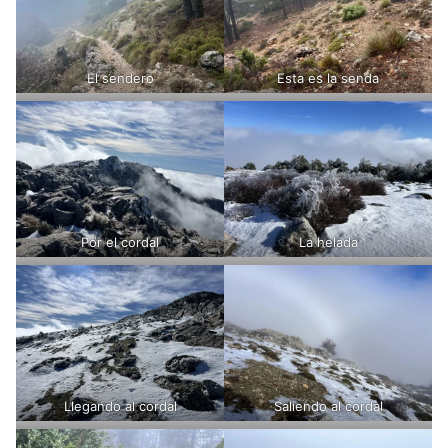
El sendero
Esta es la senda
Por el cordal
La helada
Llegando al cordal
Saliendo al cordal