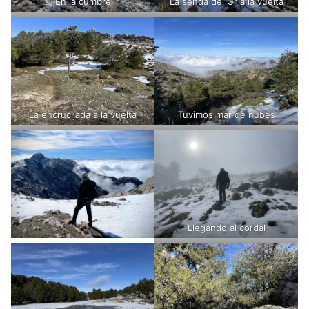
En la cumbre
La senda del Gr a la vuelta
La encrucijada a la vuelta
Tuvimos mar de nubes
Llegando al cordal