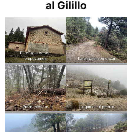
al Gilillo
El refugio donde
empezamos
La pista al comenzar
Por el bosque
Llegamos al puerto