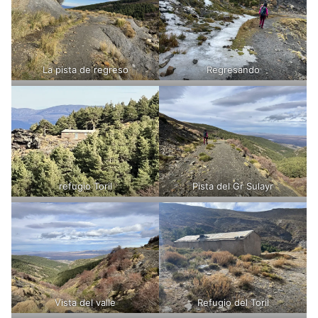
La pista de regreso
Regresando
refugio Toril
Pista del Gr Sulayr
Vista del valle
Refugio del Toril