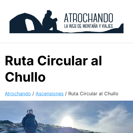
Skip
to
content
Ruta Circular al
Chullo
Atrochando
/
Ascensiones
/
Ruta Circular al Chullo