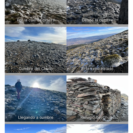
Por la cuerda cimera
Desde la cumbre
Cumbre del Chullo
El terreno helado
Llegando a cumbre
Refugio del Chullo