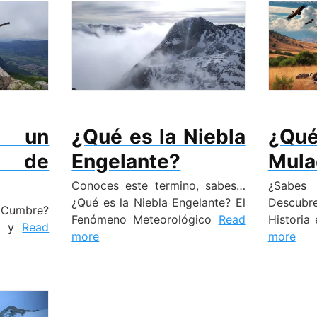
 un
¿Qué es la Niebla
¿Q
 de
Engelante?
Mula
Conoces este termino, sabes…
¿Sabes 
¿Qué es la Niebla Engelante? El
Descub
 Cumbre?
Fenómeno Meteorológico
Read
Historia
ia y
Read
more
more