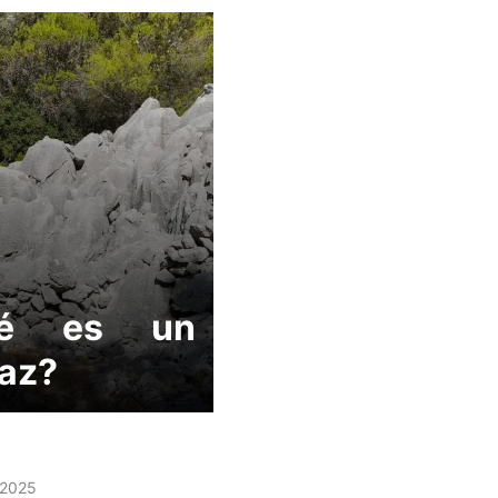
ué es un
az?
 2025