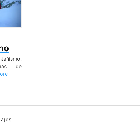
ino
tañismo,
mas de
ore
ajes