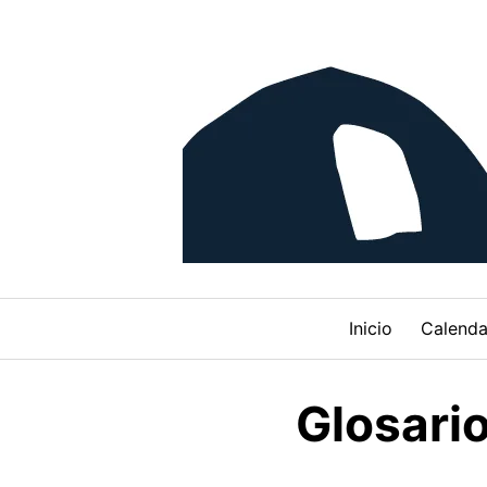
Skip
to
content
Inicio
Calenda
Glosari