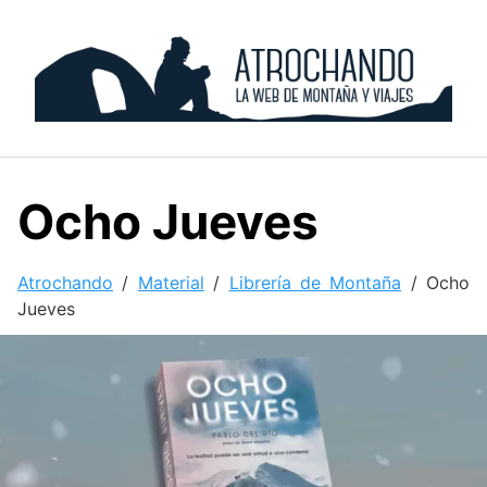
Skip
to
content
Ocho Jueves
Atrochando
/
Material
/
Librería de Montaña
/
Ocho
Jueves