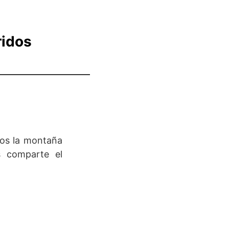
ridos
mos la montaña
s comparte el