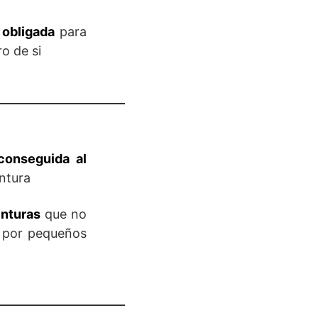
 obligada
para
o de si
conseguida al
entura
enturas
que no
a por pequeños