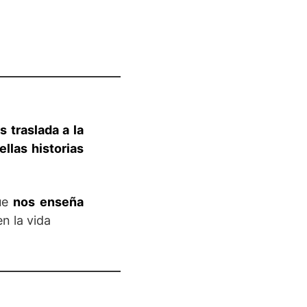
s traslada a la
llas historias
que
nos enseña
n la vida