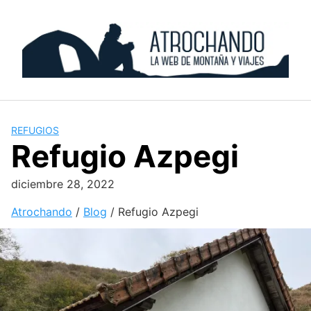
Skip
to
content
REFUGIOS
Refugio Azpegi
diciembre 28, 2022
Atrochando
/
Blog
/
Refugio Azpegi