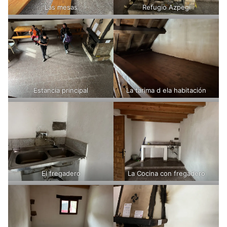
Las mesas
Refugio Azpegi
Estancia principal
La tarima d ela habitación
El fregadero
La Cocina con fregadero