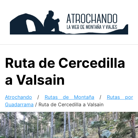
Skip
to
content
Ruta de Cercedilla
a Valsain
Atrochando
/
Rutas de Montaña
/
Rutas por
Guadarrama
/
Ruta de Cercedilla a Valsain