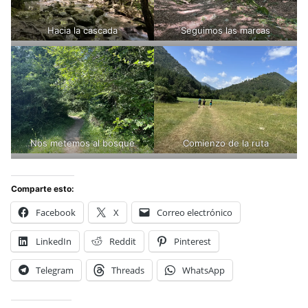
Hacia la cascada
Seguimos las marcas
Nos metemos al bosque
Comienzo de la ruta
Comparte esto:
Facebook
X
Correo electrónico
LinkedIn
Reddit
Pinterest
Telegram
Threads
WhatsApp