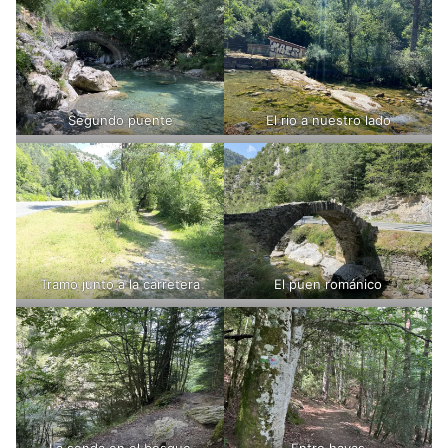
Segundo puente
El rio a nuestro lado
Tramo junto a la carretera
El puen románico
La senda en el bosque
Entre hayas