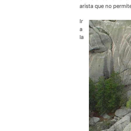
arista que no permit
Ir
a
la