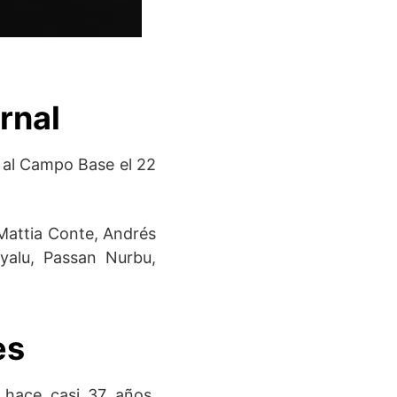
rnal
n al Campo Base el 22
 Mattia Conte, Andrés
Gyalu, Passan Nurbu,
es
 hace casi 37 años.