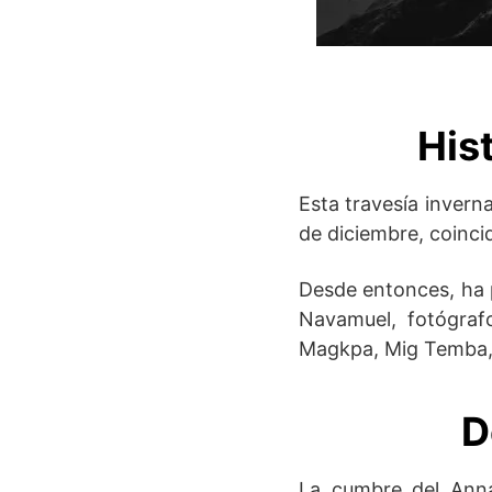
His
Esta travesía invern
de diciembre, coincid
Desde entonces, ha p
Navamuel, fotógrafo
Magkpa, Mig Temba, 
D
La cumbre del Anna