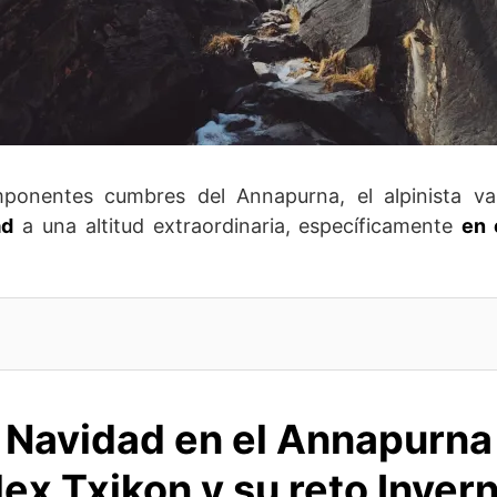
ponentes cumbres del Annapurna, el alpinista 
ad
a una altitud extraordinaria, específicamente
en 
Navidad en el Annapurna
lex Txikon y su reto Invern