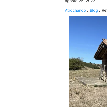
agosto 25, 2022
Atrochando
/
Blog
/
Re