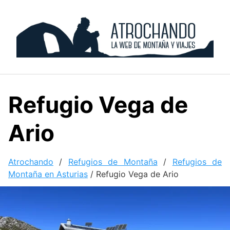
Skip
to
content
Refugio Vega de
Ario
Atrochando
/
Refugios de Montaña
/
Refugios de
Montaña en Asturias
/
Refugio Vega de Ario