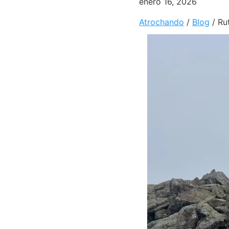
enero 16, 2026
Atrochando
/
Blog
/
Ru