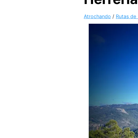
Atrochando
/
Rutas de