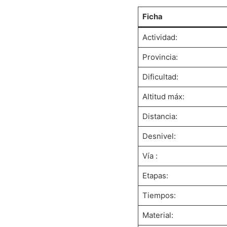
Ficha
Actividad:
Provincia:
Dificultad:
Altitud máx:
Distancia:
Desnivel:
Vía :
Etapas:
Tiempos:
Material: