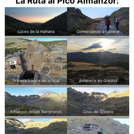
La Ruta al Pico Almanzor
:
Luces de la mañana
Comenzando a caminar
Primera fuente de la ruta
Amanece en Gredos
Almanzor desde Barrerones
Circo de Gredos