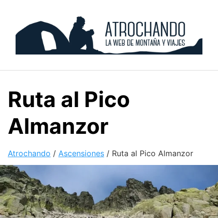
Skip
to
content
Ruta al Pico
Almanzor
Atrochando
/
Ascensiones
/
Ruta al Pico Almanzor