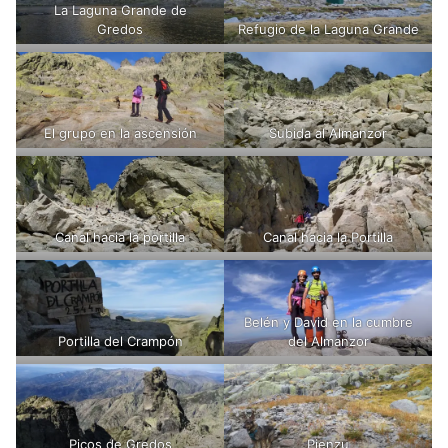
La Laguna Grande de
Gredos
Refugio de la Laguna Grande
El grupo en la ascensión
Subida al Almanzor
Canal hacia la portilla
Canal hacia la Portilla
Belén y David en la cumbre
Portilla del Crampón
del Almanzor
Picos de Gredos
Pienzu