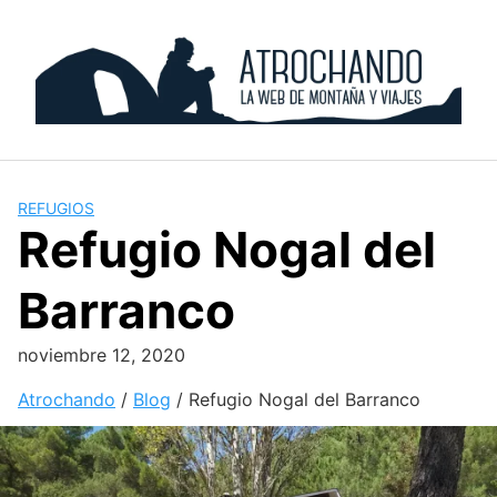
Skip
to
content
REFUGIOS
Refugio Nogal del
Barranco
noviembre 12, 2020
Atrochando
/
Blog
/
Refugio Nogal del Barranco