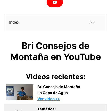
Y
o
u
T
Index
u
b
e
Bri Consejos de
Montaña en YouTube
Videos recientes:
Bri Consejo de Montaña
La Capa de Agua
Ver video >>
Temática: