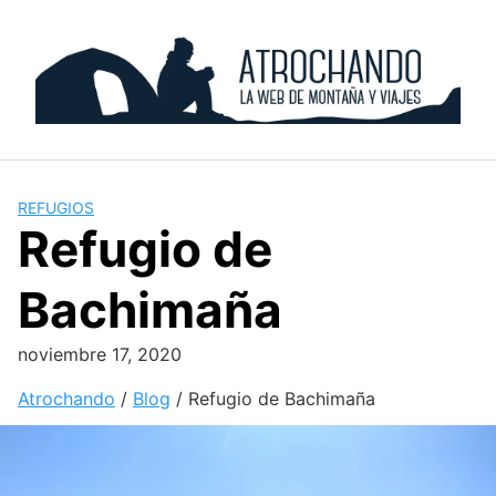
Skip
to
content
REFUGIOS
Refugio de
Bachimaña
noviembre 17, 2020
Atrochando
/
Blog
/
Refugio de Bachimaña