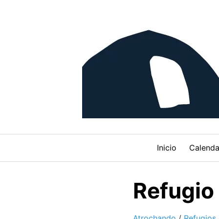
Skip
to
content
Inicio
Calenda
Refugio
Atrochando
/
Refugios