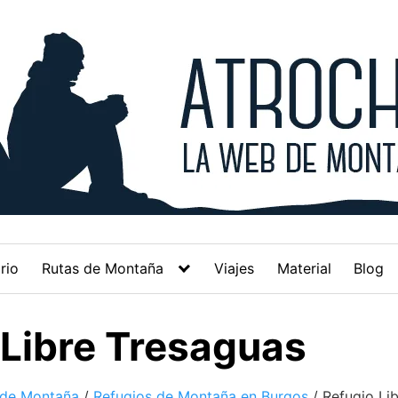
rio
Rutas de Montaña
Viajes
Material
Blog
 Libre Tresaguas
 de Montaña
/
Refugios de Montaña en Burgos
/
Refugio Li