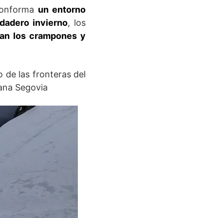
 conforma
un entorno
rdadero invierno
, los
van los crampones y
 de las fronteras del
ana Segovia