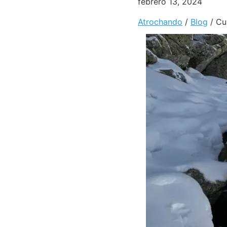
febrero 13, 2024
Atrochando
/
Blog
/
Cu