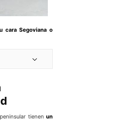
su cara Segoviana o
a
id
peninsular tienen
un