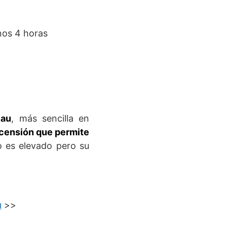
nos 4 horas
Rau
, más sencilla en
ascensión que permite
 es elevado pero su
u
>>