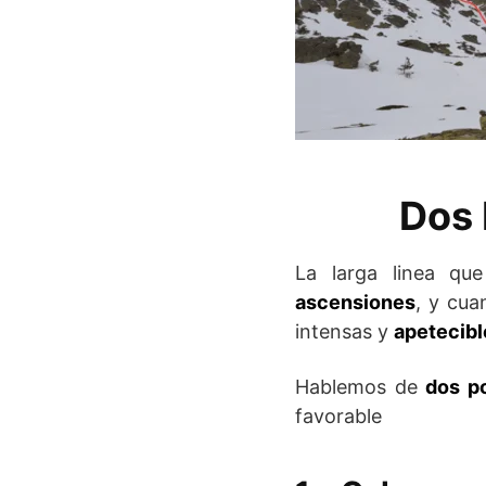
Dos 
La larga linea q
ascensiones
, y cua
intensas y
apetecibl
Hablemos de
dos po
favorable