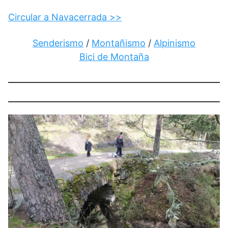
Circular a Navacerrada >>
Senderismo
/
Montañismo
/
Alpinismo
Bici de Montaña