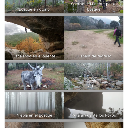
Camino del Puente por el
Bosque en otoño
bosque
Escalando en el puente
Juanant de regreso
Burros del refugio
Arrollo
Niebla en el Bosque
Ruta al Puente los Poyos