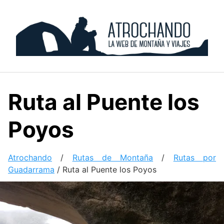
Skip
to
content
Ruta al Puente los
Poyos
Atrochando
/
Rutas de Montaña
/
Rutas por
Guadarrama
/
Ruta al Puente los Poyos