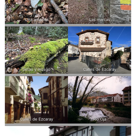
Una amanita
Las marcas
Setas y musgo
Calles de Ezcaray
Calles de Ezcaray
Río Oja