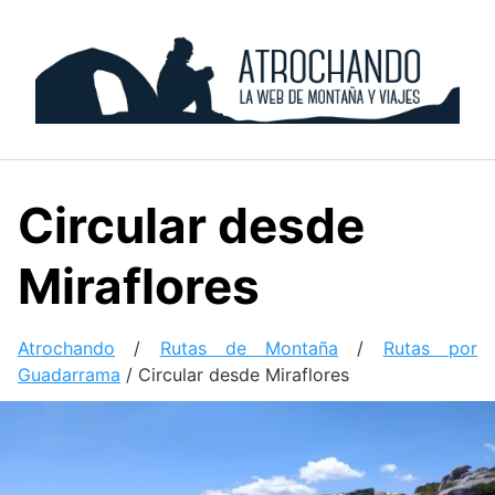
Skip
to
content
Circular desde
Miraflores
Atrochando
/
Rutas de Montaña
/
Rutas por
Guadarrama
/
Circular desde Miraflores