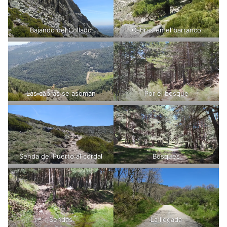
Bajando del Collado
Cabras en el barranco
Las cabras se asoman
Por el bosque
Senda del Puerto al cordal
Bosques
Sendas
La llegada