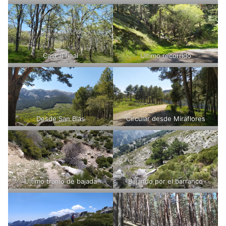
Casi al final
Ultimo recorrido
Desde San Blas
Circular desde Miraflores
Ultimo tramo de bajada
Bajando por el barranco