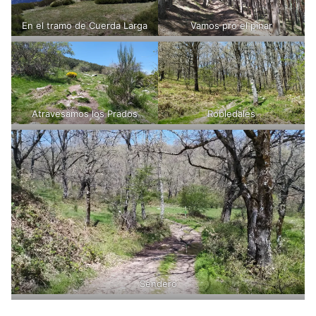
En el tramo de Cuerda Larga
Vamos pro el pinar
Atravesamos los Prados
Robledales
Sendero